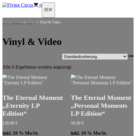
Zum
0
Menü
Inhalt
springen
>
>
Flying Circus
Shop
Vinyl & Video
Vinyl & Video
Alle 6 Ergebnisse werden angezeigt
The Eternal Moment
The Eternal Moment
„Eternity LP
„Personal Moments
Edition“
LP Edition“
120,00
€
50,00
€
inkl. 19 % MwSt.
inkl. 19 % MwSt.