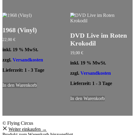
1968 (Vinyl)
DVD Live im Roten
22,00
€
Krokodil
inkl. 19 % MwSt.
19,00
€
zzgl.
Versandkosten
inkl. 19 % MwSt.
Lieferzeit:
1 - 3 Tage
zzgl.
Versandkosten
Lieferzeit:
1 - 3 Tage
In den Warenkorb
In den Warenkorb
© Flying Circus
Weiter einkaufen →
Produkt zum Warenkorb hinzugefügt.