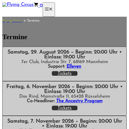
Zum
0
Inhalt
Menü
springen
>
Flying Circus
Termine
Termine
Samstag, 29. August 2026 – Beginn: 20:00 Uhr •
Einlass: 19:00 Uhr
7er Club, Industrie Str. 7, 68169 Mannheim
Support:
Elleven
Tickets
Freitag, 6. November 2026 – Beginn: 20:00 Uhr •
Einlass: 19:00 Uhr
Das Rind, Mainstraße 11, 65428 Rüsselsheim
Co-Headliner:
The Ancestry Program
Tickets
Samstag, 7. November 2026 – Beginn: 20:00 Uhr
• Einlass: 19:00 Uhr