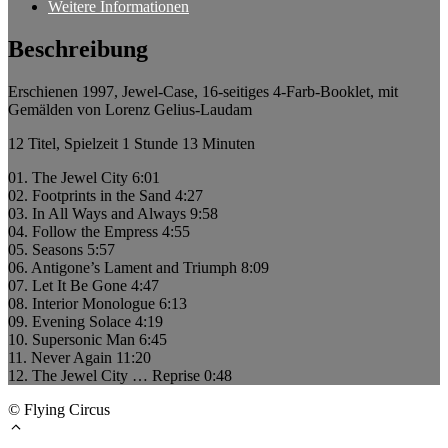
Weitere Informationen
Beschreibung
Erschienen 1997, Jewel-Case, 16-seitiges 4-Farb-Booklet, mit
Gemälden von Lorenz Gelius-Laudam
12 Titel, Spielzeit 1 Stunde 13 Minuten
01. The Jewel City 6:01
02. Footprints in the Sand 4:27
03. In All Ways and Always 9:58
04. Follow the Empress 4:55
05. Seasons 5:57
06. Antigone’s Lament and Triumph 8:09
07. Let It Be Gone 4:47
08. Interior Monologue 6:13
09. Evening Solace 4:19
10. Supersonic Man 6:45
11. Never Again 11:20
12. The Jewel City … Reprise 0:48
© Flying Circus