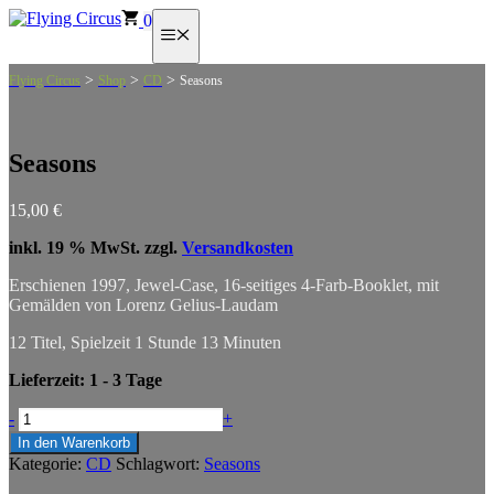
Zum
0
Menü
Inhalt
springen
>
>
>
Flying Circus
Shop
CD
Seasons
Seasons
15,00
€
inkl. 19 % MwSt.
zzgl.
Versandkosten
Erschienen 1997, Jewel-Case, 16-seitiges 4-Farb-Booklet, mit
Gemälden von Lorenz Gelius-Laudam
12 Titel, Spielzeit 1 Stunde 13 Minuten
Lieferzeit:
1 - 3 Tage
Seasons
-
+
Menge
In den Warenkorb
Kategorie:
CD
Schlagwort:
Seasons