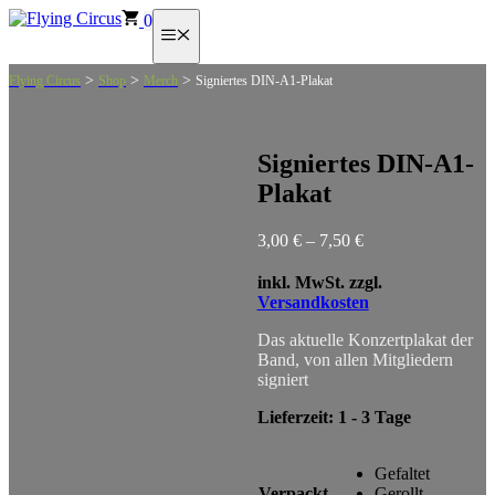
Zum
0
Menü
Inhalt
springen
>
>
>
Flying Circus
Shop
Merch
Signiertes DIN-A1-Plakat
Signiertes DIN-A1-
Plakat
3,00
€
–
7,50
€
inkl. MwSt.
zzgl.
Versandkosten
Das aktuelle Konzertplakat der
Band, von allen Mitgliedern
signiert
Lieferzeit:
1 - 3 Tage
Gefaltet
Verpackt
Gerollt