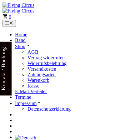
Zum
Inhalt
springen
0
Menü
Home
Band
Shop
Kontakt / Buchung
AGB
Vertrag widerrufen
Widerrufsbelehrung
Versandkosten
Zahlungsarten
Warenkorb
Kasse
E-Mail-Verteiler
Termine
Impressum
Datenschutzerklärung